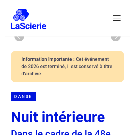
Previous
Next
Information importante :
Cet événement
de 2026 est terminé, il est conservé à titre
d'archive.
DANSE
Nuit intérieure
Dans le cadre de la 48e